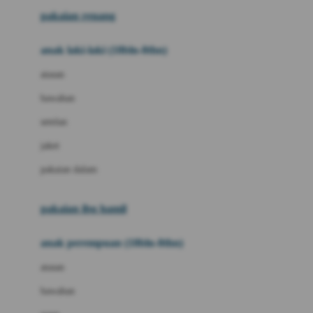
Buggygear
pakaian renang
Bumkins
anak laki-laki (18bln-8thn)
C
atasan
Cetaphil
bawahan
Chicco
setelan
Childlife
jaket
Clevamama
pakaian dalam
Cocolatte
Cottonseeds
pakaian ibu hamil
Cozy N Safe
anak perempuan (18bln-8thn)
Crane
atasan
Cybex
bawahan
D