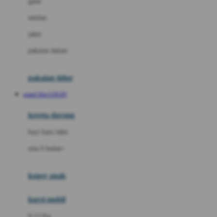
gaun
Dae Organics
setelan
Docare
jaket
Doona
pakaian dalam
Down To Earth
Drew
pakaian tidur
Dr. Brown's
grand Slot LOGIN
E
kereta dorong
ELC
bayi baru lahir
Ergobaby
usia 6 bulan+
Expert Care
koper anak
Ezyroller
kursi mobil
F
0-13 Kg