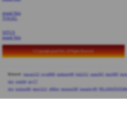
grand Slot
TOGEL
SITUS
grand Slot
© Copyright grand Slot. All Rights Reserved.
Related:
macan123
royal888
tambang88
hoki311
papa303
mpo999
inaj
slot
viral4d
spy77
slot
jackpot86
mpo1221
s68bet
menara188
lunaplay88
PELANGITOTO8