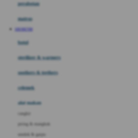
perabotan
Happy Tummy
Hauck
matras
Havaianas
SBOBET88
Hegen
botol
Hot Wheels
sterilizer & warmers
Hybrid
soothers & teethers
I
Inlacta DHA
celemek
Interlac
alat makan
Ivenet
cangkir
J
piring & mangkuk
Jack N Jill
sendok & garpu