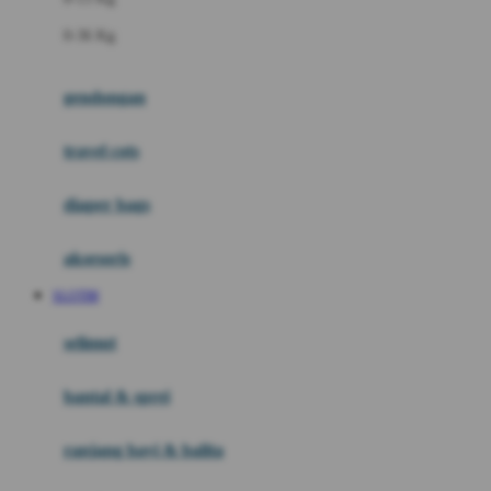
Felt So Sweet
0-36 Kg
Fisher Price
Flipper
gendongan
Friends Of Sally
travel cots
G
diaper bags
Gb
Geko
aksesoris
Graco
SLOT88
Gund
selimut
H
bantal & sprei
Habbie
Haenim
ranjang bayi & balita
Happy Horse