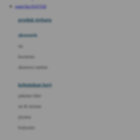
Awan
grand Slot DAFTAR
Azetabio
produk terbaru
B
aksesoris
Baabaasheepz
tas
Babiators
kacamata
Baby Dove
aksesoris rambut
Baby Jogger
Baby Rovega
kebutuhan bayi
Babybee
pakaian tidur
Banana Boat
set & terusan
Banz
piyama
Barbie
bodysuits
Beaba