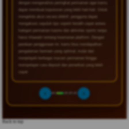
bermain seperti mempelajari peringkat permainan untuk
membuat keputusan yang lebih bijaksana dalam
permainan Bingo atau olahraga. Dengan panduan
penggunaan yang aman dan cepat, pengguna dapat
dengan mudah mengelola akun mereka, beralih antar
permainan kasino dan aktivitas terkait olahraga.
Misalnya, cara deposit dan penarikan yang efektif bisa
membantu pengguna mendapatkan poin tambahan dan
meningkatkan pengalaman bermain secara
keseluruhan.
‹
›
Back to top
grand
butuh
unduh aplikasi
we accept