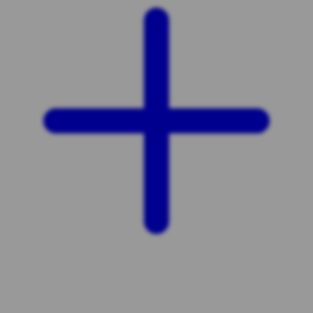
X
Xootz
Y
Yamatoya
Z
Zaxy
Zoggs
0-9
4Moms
59S