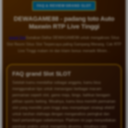
FAQ & REVIEW GRAND SLOT
DEWAGAME88 - padang toto Auto
Maxwin RTP Live Tinggi
grand Slot
Gunakan Daftar DEWAGAME88 untuk mengakses Situs
Slot Resmi Situs Slot Terpercaya paling Gampang Menang. Cek RTP
Live Tinggi malam ini dan klaim bonus menarik Minim...
FAQ grand Slot SLOT
Setelah kamu mendaftar sebagai anggota, kamu bisa
menggunakan tips untuk menavigasi berbagai macam
permainan seperti slot, game meja, bingo, bahkan beragam
pilihan sports betting. Misalnya, kamu bisa memilih permainan
slot yang memiliki poin tinggi atau mempelajari strategi efektif
untuk taruhan olahraga dengan menganalisis peringkat dan
hasil pertandingan sebelumnya. Platform ini juga menyediakan
panduan praktis untuk mengelola akunmu, misalnya cara